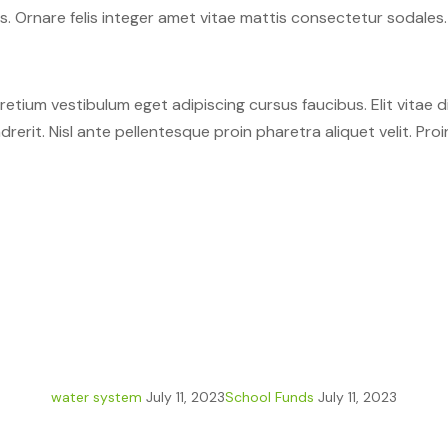
is. Ornare felis integer amet vitae mattis consectetur sodales.
pretium vestibulum eget adipiscing cursus faucibus. Elit vitae 
rit. Nisl ante pellentesque proin pharetra aliquet velit. Proi
water system
July 11, 2023
School Funds
July 11, 2023