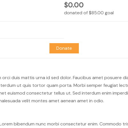
$0.00
donated of
$85.00
goal
Donate
orci duis mattis urna id sed dolor. Faucibus amet posuere d
nterdum ut quis tortor quam porta. Morbi semper feugiat lectu
met euismod consectetur tellus ut. Sed interdum enim imperdie
 malesuada velit montes amet aenean amet in odio.
to. Lorem bibendum nunc morbi consectetur enim. Commodo tris