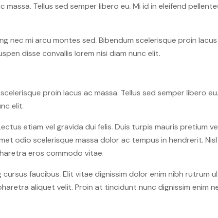
massa. Tellus sed semper libero eu. Mi id in eleifend pellentes
g nec mi arcu montes sed. Bibendum scelerisque proin lacus ac
uspen disse convallis lorem nisi diam nunc elit.
elerisque proin lacus ac massa. Tellus sed semper libero eu. M
nc elit.
Lectus etiam vel gravida dui felis. Duis turpis mauris pretium v
Amet odio scelerisque massa dolor ac tempus in hendrerit. Nisl 
 pharetra eros commodo vitae.
 cursus faucibus. Elit vitae dignissim dolor enim nibh rutrum 
pharetra aliquet velit. Proin at tincidunt nunc dignissim enim