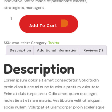
innovative. We’re made of passionate leaders,
strategists, managers.
Add To Cart
Add To Cart
SKU:
woo-tshirt
Category:
Tshirts
Description
Additional information
Reviews (1)
Description
Lorem ipsum dolor sit amet consectetur. Sollicitudin
proin diam fusce mi nunc faucibus pretium vulputate.
Enim at duis turpis arcu. Odio amet quam quis eget
molestie at et nam mauris. Vestibulum velit ut aliquam
sociis nullam. Volutpat et ullamcorper proin scelerisque