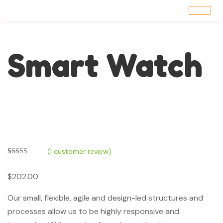
Smart Watch
(
1
customer review)
Rated
1
5.00
out of 5
$
202.00
based on
customer
rating
Our small, flexible, agile and design-led structures and
processes allow us to be highly responsive and