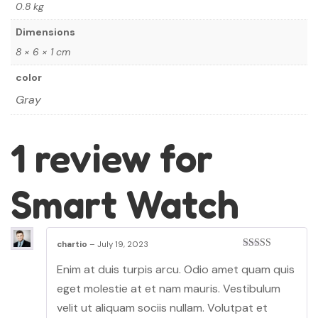
0.8 kg
Dimensions
8 × 6 × 1 cm
color
Gray
1 review for
Smart Watch
chartio
–
July 19, 2023
Rated
5
out
Enim at duis turpis arcu. Odio amet quam quis
of 5
eget molestie at et nam mauris. Vestibulum
velit ut aliquam sociis nullam. Volutpat et