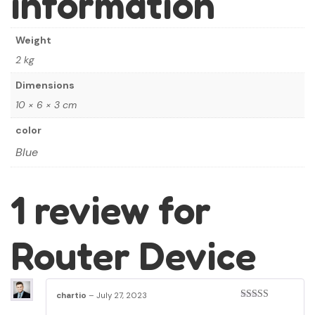
information
Weight
2 kg
Dimensions
10 × 6 × 3 cm
color
Blue
1 review for
Router Device
chartio
–
July 27, 2023
Rated
5
out